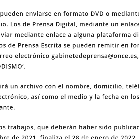
n pueden enviarse en formato DVD o mediant
io. Los de Prensa Digital, mediante un enlac
viar mediante enlace a alguna plataforma di
s de Prensa Escrita se pueden remitir en fo
orreo electrónico
gabinetedeprensa@once.es
ODISMO’.
irá un archivo con el nombre, domicilio, telé
lectrónico, así como el medio y la fecha en l
ante.
os trabajos, que deberán haber sido publicad
bre de 2021, finaliza el 28 de enero de 2022.