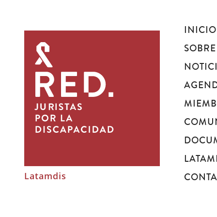
INICIO
Juristas
por
SOBRE
la
NOTIC
discapacidad
AGEN
MIEM
COMU
DOCU
LATAM
Latamdis
CONT