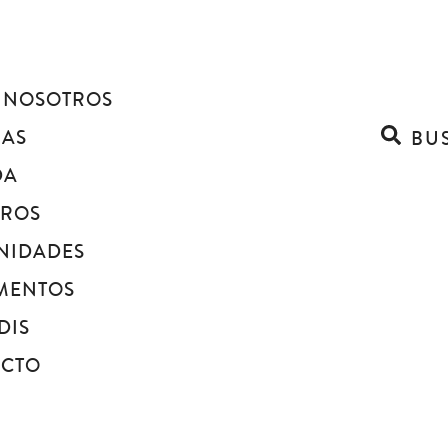
 NOSOTROS
IAS
BU
DA
BROS
NIDADES
MENTOS
DIS
ACTO