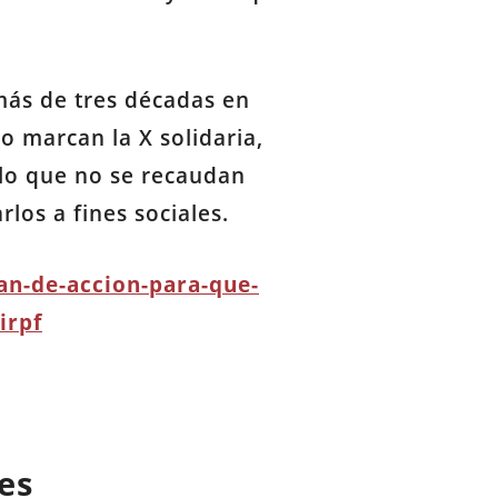
 más de tres décadas en
o marcan la X solidaria,
 lo que no se recaudan
los a fines sociales.
an-de-accion-para-que-
irpf
es