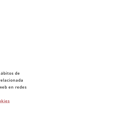
CONTACTO
PRIVACIDAD
hábitos de
 relacionada
COOKIES
 web en redes
okies