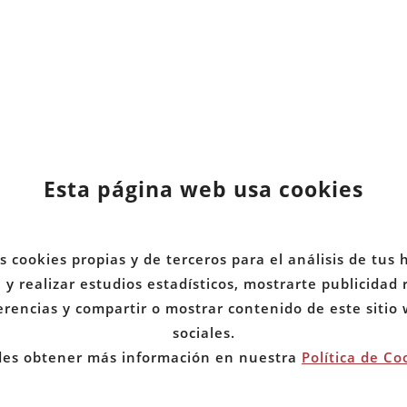
Esta página web usa cookies
ICIO
MIEMBROS
d
BRE NOSOTROS
DOCUMENTOS
s cookies propias y de terceros para el análisis de tus 
y realizar estudios estadísticos, mostrarte publicidad
TICIAS
COMUNIDADES
erencias y compartir o mostrar contenido de este sitio
sociales.
es obtener más información en nuestra
Política de Co