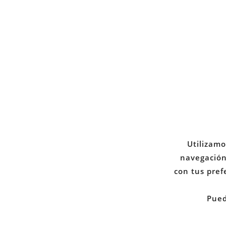
Juristas
por
IN
la
discapacida
SO
Utilizamo
navegación 
NO
con tus pref
Pued