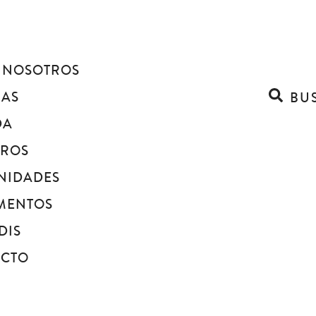
 NOSOTROS
IAS
BU
DA
BROS
NIDADES
MENTOS
DIS
ACTO