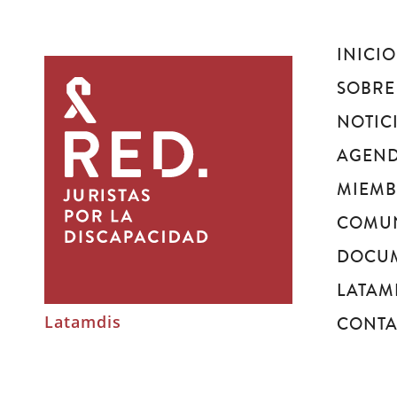
INICIO
Juristas
por
SOBRE
la
NOTIC
discapacidad
AGEN
MIEM
COMU
DOCU
LATAM
Latamdis
CONT