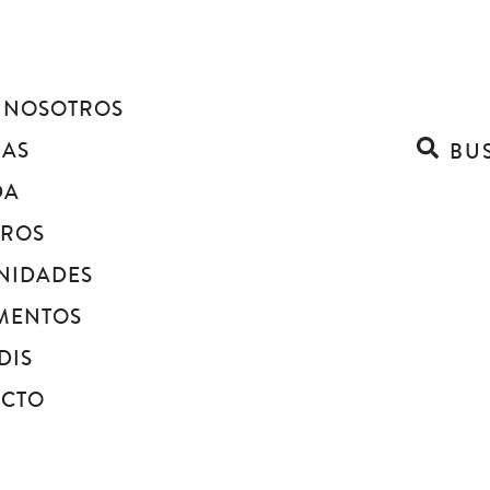
 NOSOTROS
IAS
BU
DA
BROS
NIDADES
MENTOS
DIS
ACTO