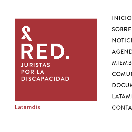
INICIO
Juristas
por
SOBRE
la
NOTIC
discapacidad
AGEN
MIEM
COMU
DOCU
LATAM
Latamdis
CONT