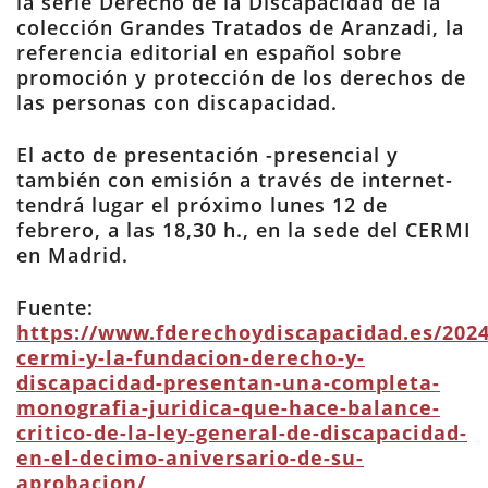
la serie Derecho de la Discapacidad de la
colección Grandes Tratados de Aranzadi, la
referencia editorial en español sobre
promoción y protección de los derechos de
las personas con discapacidad.
El acto de presentación -presencial y
también con emisión a través de internet-
tendrá lugar el próximo lunes 12 de
febrero, a las 18,30 h., en la sede del CERMI
en Madrid.
Fuente:
https://www.fderechoydiscapacidad.es/2024
cermi-y-la-fundacion-derecho-y-
discapacidad-presentan-una-completa-
monografia-juridica-que-hace-balance-
critico-de-la-ley-general-de-discapacidad-
en-el-decimo-aniversario-de-su-
aprobacion/