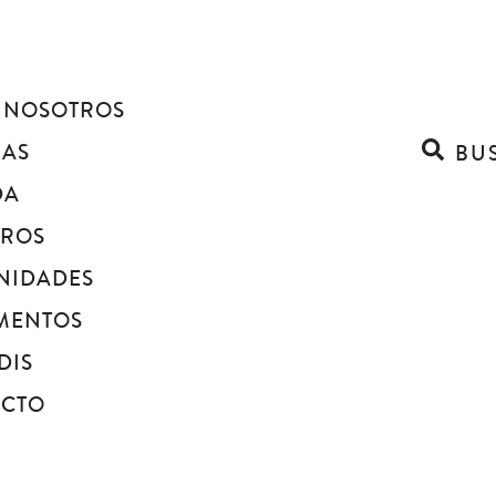
 NOSOTROS
IAS
BU
DA
BROS
NIDADES
MENTOS
DIS
ACTO