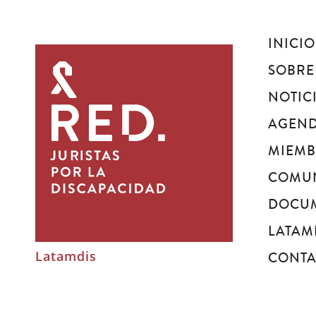
INICIO
Juristas
por
SOBRE
la
NOTIC
discapacidad
AGEN
MIEM
COMU
DOCU
LATAM
Latamdis
CONT