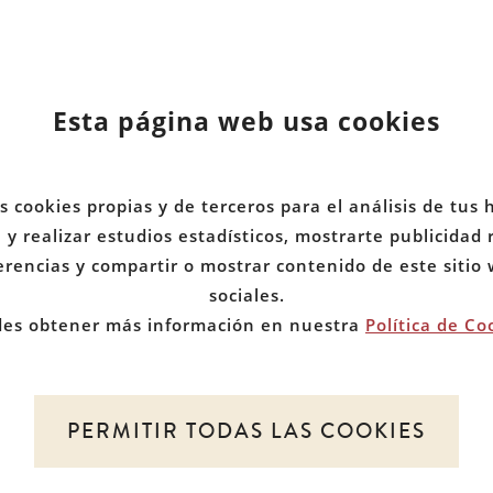
Esta página web usa cookies
ICIO
MIEMBROS
d
BRE NOSOTROS
DOCUMENTOS
s cookies propias y de terceros para el análisis de tus 
y realizar estudios estadísticos, mostrarte publicidad
TICIAS
COMUNIDADES
erencias y compartir o mostrar contenido de este sitio
sociales.
es obtener más información en nuestra
Política de Co
PERMITIR TODAS LAS COOKIES
 de Red de Juristas por la Discapacidad. Todos los d