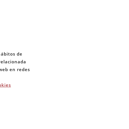
CONTACTO
PRIVACIDAD
hábitos de
 relacionada
COOKIES
 web en redes
okies
erechos reservados. 2026