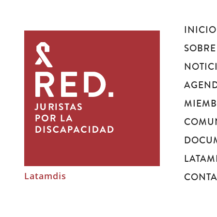
INICIO
Juristas
por
SOBRE
la
NOTIC
discapacidad
AGEN
MIEM
COMU
DOCU
LATAM
Latamdis
CONT