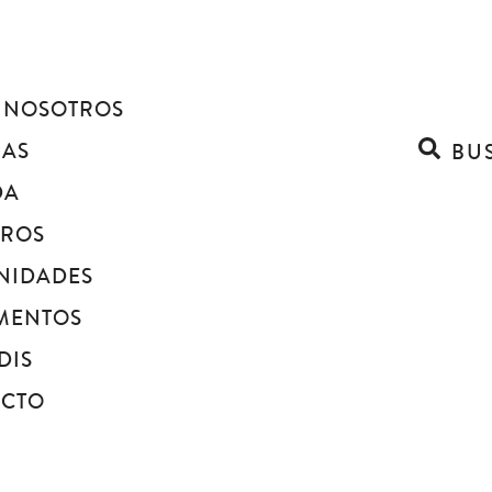
 NOSOTROS
IAS
BU
DA
BROS
NIDADES
MENTOS
DIS
ACTO