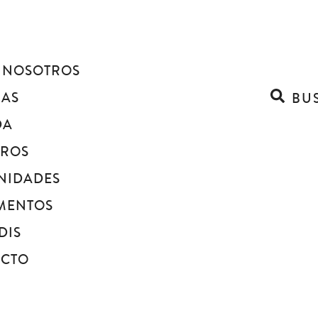
 NOSOTROS
IAS
BU
DA
BROS
NIDADES
MENTOS
DIS
ACTO