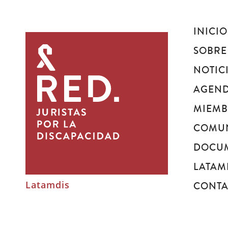
INICIO
Juristas
por
SOBRE
la
NOTIC
discapacidad
AGEN
MIEM
COMU
DOCU
LATAM
Latamdis
CONT