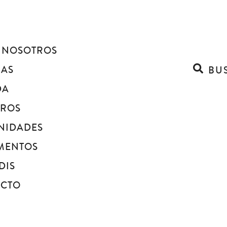
 NOSOTROS
IAS
BU
DA
BROS
NIDADES
MENTOS
DIS
ACTO