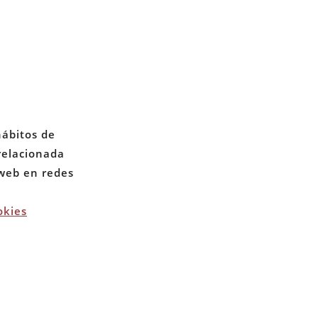
CONTACTO
PRIVACIDAD
hábitos de
 relacionada
COOKIES
 web en redes
okies
erechos reservados. 2026