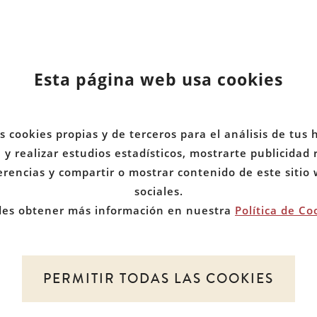
Esta página web usa cookies
ICIO
MIEMBROS
d
BRE NOSOTROS
DOCUMENTOS
s cookies propias y de terceros para el análisis de tus 
y realizar estudios estadísticos, mostrarte publicidad
TICIAS
COMUNIDADES
erencias y compartir o mostrar contenido de este sitio
sociales.
es obtener más información en nuestra
Política de Co
PERMITIR TODAS LAS COOKIES
 de Red de Juristas por la Discapacidad. Todos los d