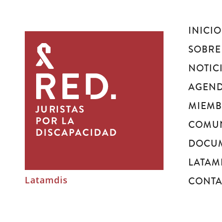
INICIO
Juristas
por
SOBRE
la
NOTIC
discapacidad
AGEN
MIEM
COMU
DOCU
LATAM
Latamdis
CONT