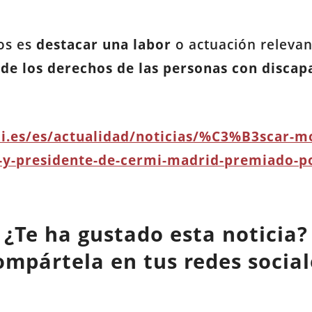
ios es
destacar una labor
o actuación relevant
de los derechos de las personas con discap
i.es/es/actualidad/noticias/%C3%B3scar-mo
y-presidente-de-cermi-madrid-premiado-p
¿Te ha gustado esta noticia?
ompártela en tus redes social