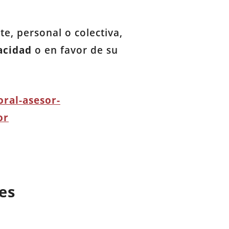
e, personal o colectiva,
acidad
o en favor de su
ral-asesor-
or
es