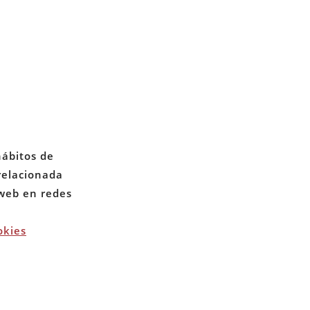
CONTACTO
PRIVACIDAD
hábitos de
 relacionada
COOKIES
 web en redes
okies
erechos reservados. 2026