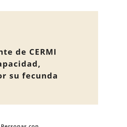
ente de CERMI
apacidad,
or su fecunda
 Personas con