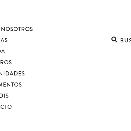
 NOSOTROS
IAS
BU
DA
BROS
NIDADES
MENTOS
DIS
ACTO