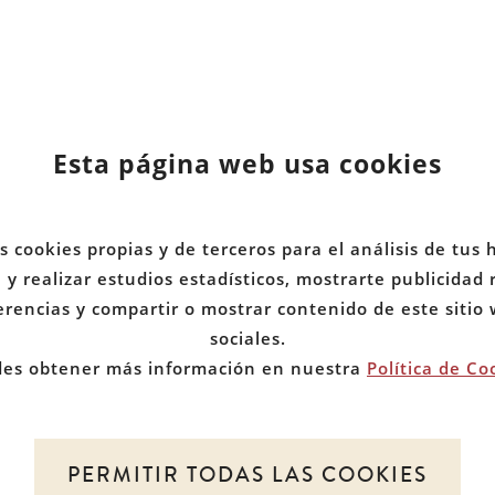
Esta página web usa cookies
ICIO
MIEMBROS
d
BRE NOSOTROS
DOCUMENTOS
s cookies propias y de terceros para el análisis de tus 
y realizar estudios estadísticos, mostrarte publicidad
TICIAS
COMUNIDADES
erencias y compartir o mostrar contenido de este sitio
sociales.
es obtener más información en nuestra
Política de Co
PERMITIR TODAS LAS COOKIES
 de Red de Juristas por la Discapacidad. Todos los d