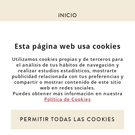
INICIO
SOBRE NOSOTROS
NOTICIAS
Esta página web usa cookies
MIEMBROS
DOCUMENTOS
Utilizamos cookies propias y de terceros para
COMUNIDADES
el análisis de tus hábitos de navegación y
realizar estudios estadísticos, mostrarte
publicidad relacionada con tus preferencias y
CONTACTO
compartir o mostrar contenido de este sitio
PRIVACIDAD
web en redes sociales.
Puedes obtener más información en nuestra
COOKIES
Política de Cookies
PERMITIR TODAS LAS COOKIES
Este sitio es propiedad de Red de Juristas por la
Discapacidad. Todos los derechos reservados. 2026